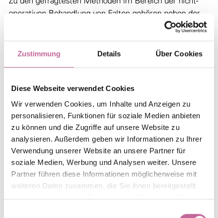
Zu den gefragtesten Methoden im Bereich der nicht-
operativen Behandlung von Falten gehören neben der
Behandlung mit Hyaluronsäure ebenfalls Kollagen
.
sowie Botulinumtoxin
Zustimmung
Details
Über Cookies
kommt auf natürliche Weise im
Hyaluronsäure
menschlichen Körper vor. Zur Faltenunterspritzung
Diese Webseite verwendet Cookies
erfolgt die Herstellung der Säure im Labor. Die
synthetisch produzierte Hyaluronsäure kann allerdings
Wir verwenden Cookies, um Inhalte und Anzeigen zu
personalisieren, Funktionen für soziale Medien anbieten
nahezu ebenso viel Wasser binden, wie ihr natürliches
zu können und die Zugriffe auf unsere Website zu
Pendant. Sie wird vor allem zur Glättung statischer
analysieren. Außerdem geben wir Informationen zu Ihrer
Falten verwendet.
Verwendung unserer Website an unsere Partner für
soziale Medien, Werbung und Analysen weiter. Unsere
wird aus biotechnologisch aufbereiteten
Kollagen
Partner führen diese Informationen möglicherweise mit
Rinderhäuten gewonnen und zur Reduzierung tiefer
weiteren Daten zusammen, die Sie ihnen bereitgestellt
Furchen sowie zur Glättung von Gesichtsfältchen
haben oder die sie im Rahmen Ihrer Nutzung der Dienste
genutzt.
gesammelt haben.
Einwilligungsauswahl