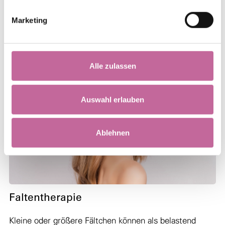
Für detaillierte, hochwertige Behandlungen nutzen wir
Marketing
innovative Technologien und bleiben stets am Puls der
Zeit.
Zu unseren Leistungen
Alle zulassen
Auswahl erlauben
Ablehnen
Faltentherapie
Kleine oder größere Fältchen können als belastend