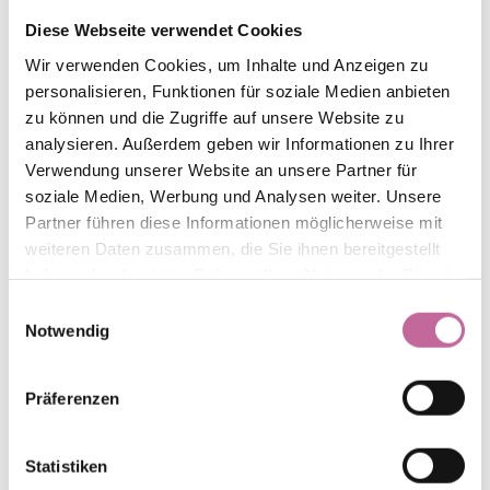
ihren Fokus auf unterschiedliche Fachgebiete legen und
Diese Webseite verwendet Cookies
so das für Sie bestmögliche Ergebnis erzielen. Ob
Wir verwenden Cookies, um Inhalte und Anzeigen zu
Gesicht, Körper, Brust, Faltentherapie oder ein anderes
personalisieren, Funktionen für soziale Medien anbieten
Spezialgebiet – bei uns finden sie das passende
zu können und die Zugriffe auf unsere Website zu
Angebot für Ihre individuellen Bedürfnisse.
analysieren. Außerdem geben wir Informationen zu Ihrer
Verwendung unserer Website an unsere Partner für
soziale Medien, Werbung und Analysen weiter. Unsere
Partner führen diese Informationen möglicherweise mit
weiteren Daten zusammen, die Sie ihnen bereitgestellt
haben oder die sie im Rahmen Ihrer Nutzung der Dienste
gesammelt haben.
Einwilligungsauswahl
Notwendig
Präferenzen
Gesicht
Statistiken
Das Gesicht ist das Aushängeschild jedes Menschen.